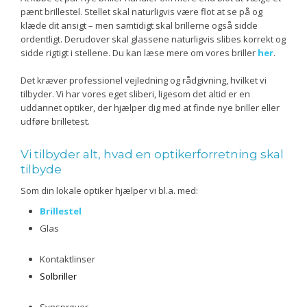
pænt brillestel. Stellet skal naturligvis være flot at se på og
klæde dit ansigt – men samtidigt skal brillerne også sidde
ordentligt. Derudover skal glassene naturligvis slibes korrekt og
sidde rigtigt i stellene. Du kan læse mere om vores briller
her
.
Det kræver professionel vejledning og rådgivning, hvilket vi
tilbyder. Vi har vores eget sliberi, ligesom det altid er en
uddannet optiker, der hjælper dig med at finde nye briller eller
udføre brilletest.
Vi tilbyder alt, hvad en optikerforretning skal
tilbyde
Som din lokale optiker hjælper vi bl.a. med:
Brillestel
Glas
Kontaktlinser
Solbriller
Synsprøver