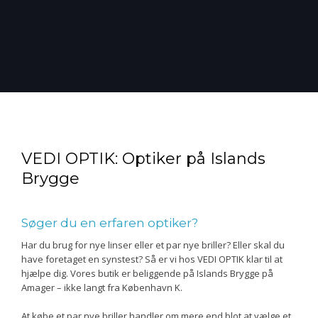
VEDI OPTIK: ​Optiker på Islands
Brygge
Søger du en erfaren optiker?
Har du brug for nye linser eller et par nye briller? Eller skal du
have foretaget en synstest? Så er vi hos VEDI OPTIK klar til at
hjælpe dig. Vores butik er beliggende på Islands Brygge på
Amager – ikke langt fra København K.
At købe et par nye briller handler om mere end blot at vælge et